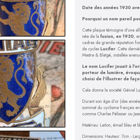
Date des années 1930 avec
Pourquoi un nom pareil po
Cette plaque témoigne d'une alli
née de la
fusion, en 1930
, e
cadres de grande réputation fo
de cycles
Lucifer
. Cette derni
Mestre & Blatgé, installée aven
Le nom Lucifer jouait à l'o
porteur de lumière, évoqua
choisi de l'illustrer de faç
Cela donna la société Génial Lu
Durant son âge d'or (des année
sommet du cyclisme français e
comme Charles Pélissier ou Jea
Matériau: Laiton, émail bleu et b
Dimensions: Hauteur: 7cm - La