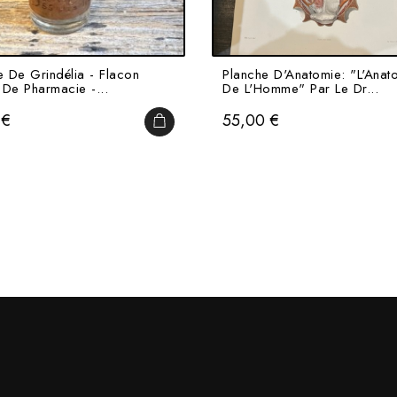
e De Grindélia - Flacon
Planche D'Anatomie: "L'Anat
 De Pharmacie -...
De L'Homme" Par Le Dr...
Prix
 €
55,00 €
IER
AJOUTER AU PANIER