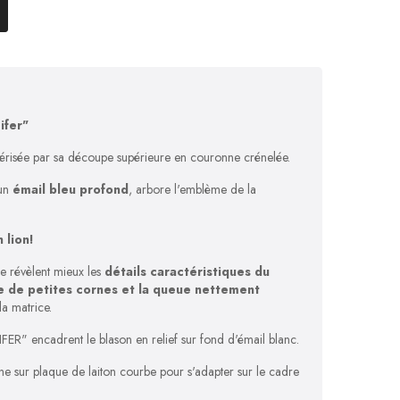
cifer"
térisée par sa découpe supérieure en couronne crénelée.
'un
émail bleu profond
, arbore l'emblème de la
 lion!
que révèlent mieux les
détails caractéristiques du
e de petites cornes et la queue nettement
la matrice.
FER" encadrent le blason en relief sur fond d'émail blanc.
he sur plaque de laiton courbe pour s'adapter sur le cadre