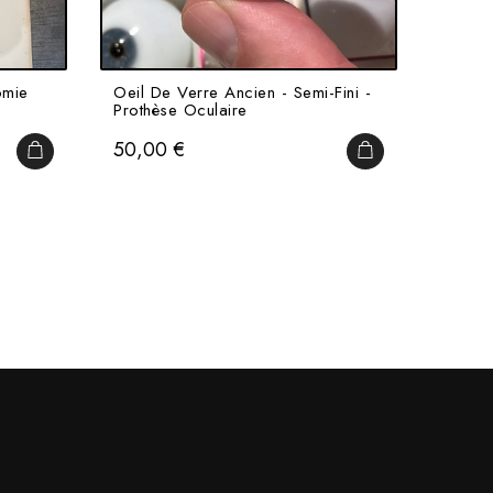
omie
Oeil De Verre Ancien - Semi-Fini -
Cachet
Prothèse Oculaire
Pharma
Prix
Prix
50,00 €
25,0
AJOUTER AU PANIER
AJOUTER AU PAN