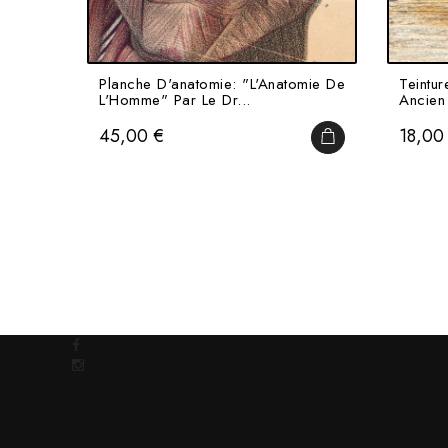
Planche D'anatomie: "L'Anatomie De
Teintur
L'Homme" Par Le Dr...
Ancien
Prix
Prix
45,00 €
18,00
AJOUTER AU PAN