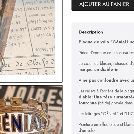
AJOUTER AU PANIER
Description
Plaque de vélo "Génial Lu
Pièce d'époque en laiton carac
Le cœur du blason, rehaussé d
marque:
un diablotin
.
A
ne pas confondre avec un
Les reliefs à l'arrière de la pla
diable: Une tête surmonté
fourchue
(bifide) gravée dans 
Les lettrages "GÉNIAL" et "LUCI
Peinture émaillée bleue et blanc
d'un vélo.