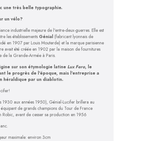
 une très belle typographie.
ur un vélo?
ance industrielle majeure de l'entre-deux-guerres. Elle est
ntre les établissements
Génial
(fabricant lyonnais de
ndé en 1907 par Louis Mouterde) et la marque parisienne
ère avait été créée en 1902 par la maison de fournitures
ue de la Grande-Armée à Paris.
rigine sur son étymologie latine
Lux Fero
, le
nt le progrès de l'époque, mais l'entreprise a
on héraldique par un diablotin.
cifer!
s 1930 aux années 1950), Génial-Lucifer brillera au
n équipant de grands champions du Tour de France
n Robic, avant de cesser sa production en 1956
lanc.
rgeur maximale: environ 3cm