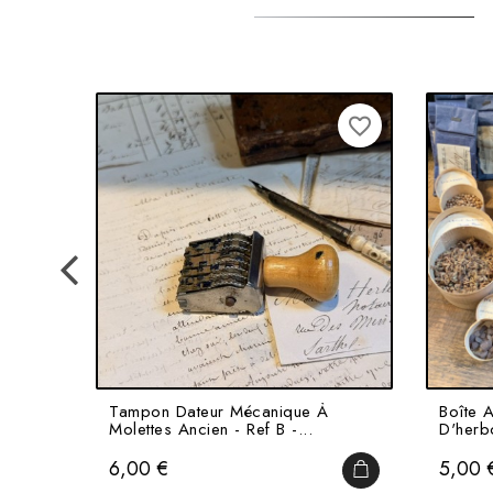
favorite_border
Tampon Dateur Mécanique À
Boîte 
Molettes Ancien - Ref B -...
D'herbo
Prix
Prix
6,00 €
5,00 
AJOUTER AU PAN