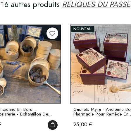
16 autres produits
RELIQUES DU PASSE
NOUVEAU
favorite_border
Ancienne En Bois
Cachets Myra - Ancienne Bo
risterie - Echantillon De...
Pharmacie Pour Remède En..
Prix
€
25,00 €
IER
AJOUTER AU PANIER