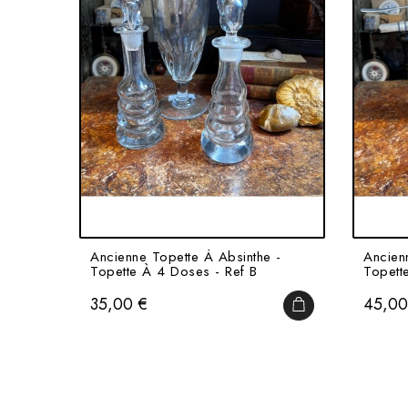
Ancienne Topette À Absinthe -
Ancien
Topette À 4 Doses - Ref B
Topett
Prix
Prix
35,00 €
45,00
AJOUTER AU PAN