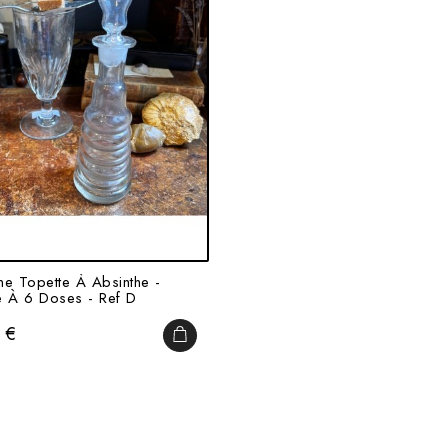
ne Topette À Absinthe -
e À 6 Doses - Ref D
 €
IER
AJOUTER AU PANIER