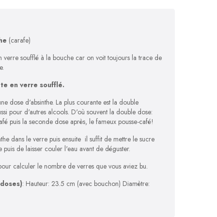
he
(carafe)
n verre soufflé à la bouche car on voit toujours la trace de
e.
e en verre soufflé.
ne dose d'absinthe. La plus courante est la double
ussi pour d'autres alcools. D'où souvent la double dose:
café puis la seconde dose après, le fameux pousse-café!
he dans le verre puis ensuite il suffit de mettre le sucre
e puis de laisser couler l'eau avant de déguster.
 pour calculer le nombre de verres que vous aviez bu.
 doses)
: Hauteur: 23.5 cm (avec bouchon) Diamètre: