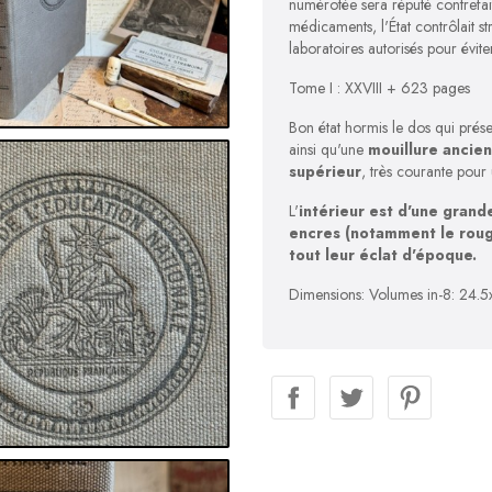
numérotée sera réputé contrefai
médicaments, l'État contrôlait st
laboratoires autorisés pour évite
Tome I : XXVIII + 623 pages
Bon état hormis le
dos qui prése
ainsi qu'une
mouillure ancien
supérieur
, très courante pour 
L'
intérieur est d'une grande
encres (notamment le rouge
tout leur éclat d'époque.
Dimensions: Volumes in-8: 24.5