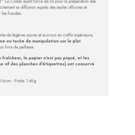
t." Le Codex ayant force de loi pour la préparation des
rictement sa diffusion auprès des seules officines et
r les fraudes.
nte de légères usures et accrocs en coiffe supérieure,
ne ou tache de manipulation sur le plat
un livre de paillasse.
 fraîcheur, le papier n'est pas piqué, et les
 vif des planches d'étiquettes) ont conservé
x16cm - Poids: 1.4Kg