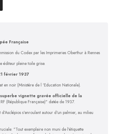
pée Française
ommission du Codex par les Imprimeries Oberthur à Rennes
éditeur pleine toile grise.
1 février 1937
at en noir (Ministère de l 'Education Nationale).
superbe vignette gravée officielle de la
RF (République Française)" datée de 1937.
ent d'Asclépios s'enroulant autour d'un palmier, au milieu
cruciale: "Tout exemplaire non muni de l'étiquette