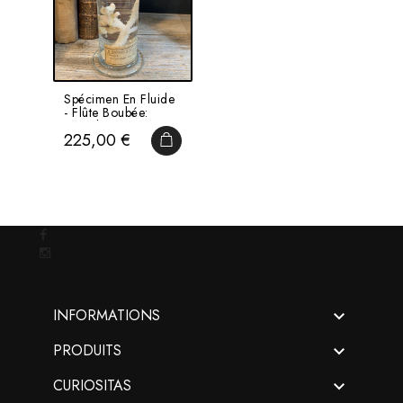
Spécimen En Fluide
- Flûte Boubée:
Corail Mou
Prix
225,00 €
Alcyonium...
AJOUTER AU PANIER

INFORMATIONS

PRODUITS

CURIOSITAS