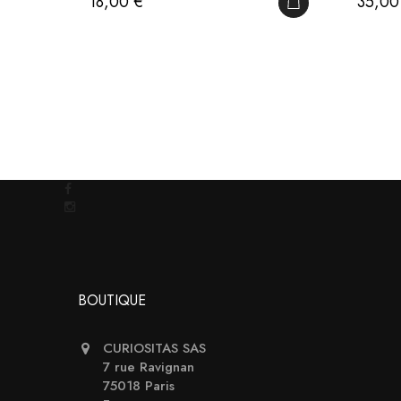
Prix
Prix
18,00 €
35,00
AJOUTER AU PAN
BOUTIQUE
CURIOSITAS SAS
7 rue Ravignan
75018 Paris