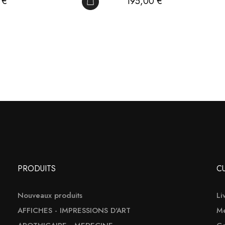
Prix
 €
195,00 €
IER
AJOUTER AU PANIER
PRODUITS
C
Nouveaux produits
Li
AFFICHES - IMPRESSIONS D'ART
Me