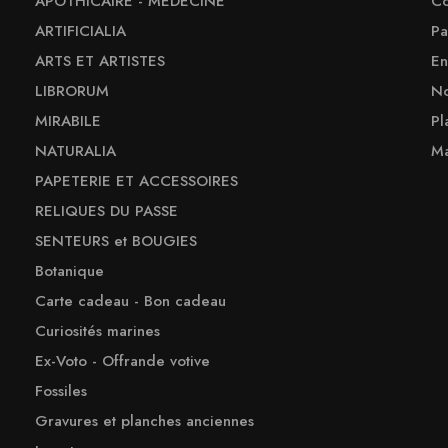
APOTHICAIRE - MEDECINE
Co
ARTIFICIALIA
Pa
ARTS ET ARTISTES
En
LIBRORUM
No
MIRABILE
Pl
NATURALIA
Ma
PAPETERIE ET ACCESSOIRES
RELIQUES DU PASSE
SENTEURS et BOUGIES
Botanique
Carte cadeau - Bon cadeau
Curiosités marines
Ex-Voto - Offrande votive
Fossiles
Gravures et planches anciennes