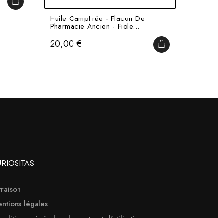
Prix
9,00 
AJOUTER AU PANIER
Huile Camphrée - Flacon De
Pharmacie Ancien - Fiole...
Prix
20,00 €
AJOUTER AU PAN
URIOSITAS
vraison
ntions légales