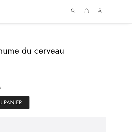
rhume du cerveau
u
U PANIER