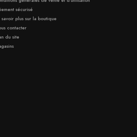
nditions générales de vente et d'utilisation
iement sécurisé
 savoir plus sur la boutique
us contacter
an du site
gasins