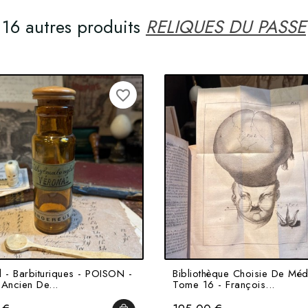
16 autres produits
RELIQUES DU PASSE
favorite_border
l - Barbituriques - POISON -
Bibliothèque Choisie De Méd
 Ancien De...
Tome 16 - François...