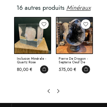
16 autres produits
Minéraux
favorite_border
favorite_border
Inclusion Minérale -
Pierre De Dragon -
Oeuf
Quartz Rose
Septaria Oeuf De
Min
Madagascar -
- Re
Prix
Prix
Pri
80,00 €
575,00 €
22
OSM62
Mad
AJOUTER AU PANIER
AJOUTER AU