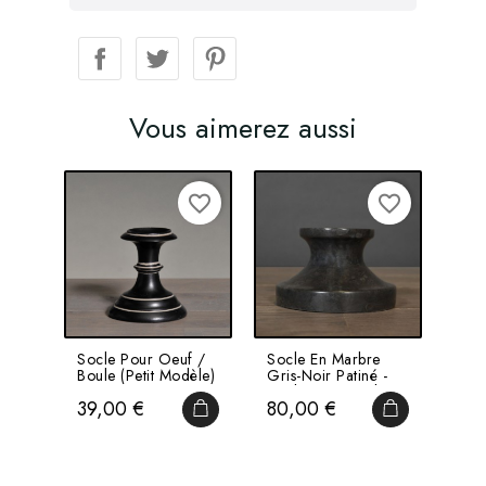
Vous aimerez aussi
favorite_border
favorite_border
Socle Pour Oeuf /
Socle En Marbre
Boule (Petit Modèle)
Gris-Noir Patiné -
Socle Pour Boule
Prix
Prix
39,00 €
80,00 €
Ou...
AJOUTER AU PANIER
AJOUTER AU