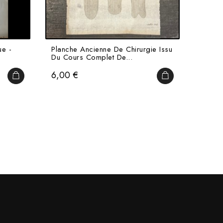
ue -
Planche Ancienne De Chirurgie Issu
Planch
Du Cours Complet De...
Lacépè
Prix
Prix
6,00 €
20,0
AJOUTER AU PANIER
AJOUTER AU PAN