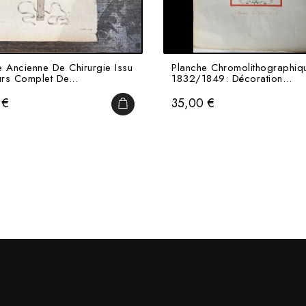
e Ancienne De Chirurgie Issu
Planche Chromolithographiq
rs Complet De...
1832/1849: Décoration...
Prix
 €
35,00 €
AJOUTER AU PANIER
IER