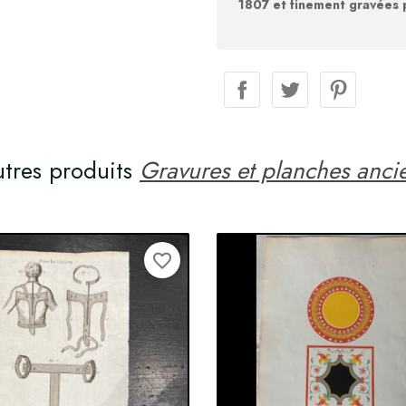
1807 et finement gravées 
utres produits
Gravures et planches anci
favorite_border