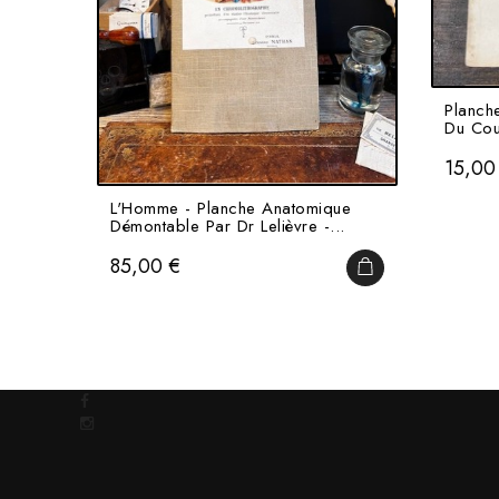
Planch
Du Cou
Prix
15,00
L'Homme - Planche Anatomique
Démontable Par Dr Lelièvre -...
Prix
85,00 €
AJOUTER AU PAN