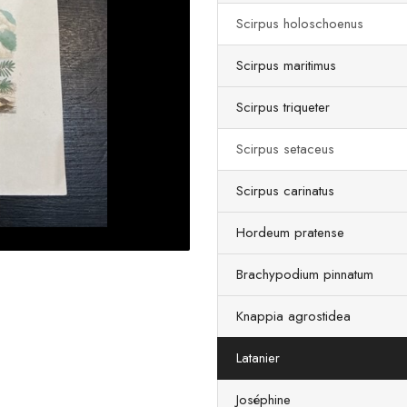
Scirpus holoschoenus
Scirpus maritimus
Scirpus triqueter
Scirpus setaceus
Scirpus carinatus
Hordeum pratense
Brachypodium pinnatum
Knappia agrostidea
Latanier
Joséphine