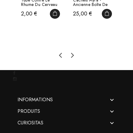
Tube Contre Le
Cachets Myra -
Extr
Rhume Du Cerveau
Ancienne Boîte De
Stro
Pharmacie Pour
MEN
Prix
Prix
Pri
2,00 €
25,00 €
15,
Remède En...
MINI
AJOUTER AU PANIER
AJOUTER AU

INFORMATIONS

PRODUITS

CURIOSITAS