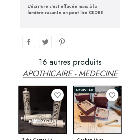
L'écriture s'est effacée mais à la
lumière rasante on peut lire CEDRE
16 autres produits
APOTHICAIRE - MEDECINE
NOUVEAU
favorite_border
favorite_border